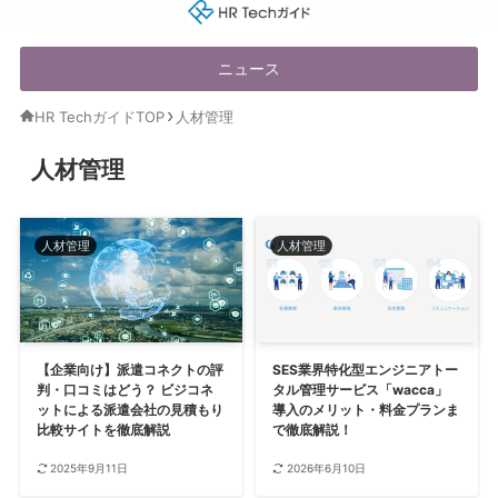
HR Techガイド
ニュース
HR TechガイドTOP
人材管理
人材管理
人材管理
人材管理
【企業向け】派遣コネクトの評
SES業界特化型エンジニアトー
判・口コミはどう？ ビジコネ
タル管理サービス「wacca」
ットによる派遣会社の見積もり
導入のメリット・料金プランま
比較サイトを徹底解説
で徹底解説！
2025年9月11日
2026年6月10日