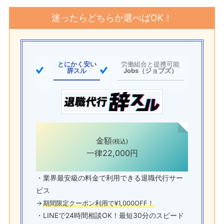
迷ったらどちらか選べばOK！
とにかく安い
労働組合と提携可能
辞スル
Jobs（ジョブズ）
金額
(税込)
一律22,000円
・業界最安級の料金で利用できる退職代行サー
ビス
→
期間限定クーポン利用で¥1,000OFF！
・LINEで24時間相談OK！最短30分のスピード