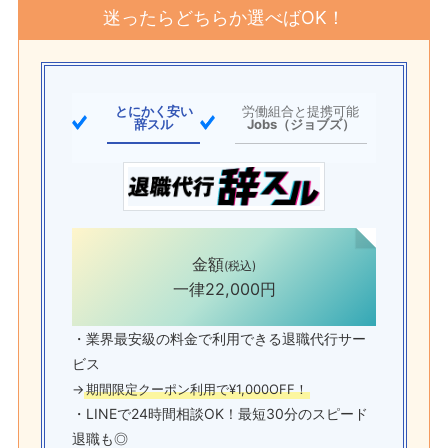
迷ったらどちらか選べばOK！
とにかく安い
労働組合と提携可能
辞スル
Jobs（ジョブズ）
金額
(税込)
一律22,000円
・業界最安級の料金で利用できる退職代行サー
ビス
→
期間限定クーポン利用で¥1,000OFF！
・LINEで24時間相談OK！最短30分のスピード
退職も◎