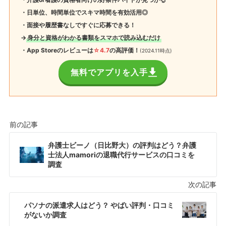
・日単位、時間単位でスキマ時間を有効活用◎
・面接や履歴書なしですぐに応募できる！
→
身分と資格がわかる書類をスマホで読み込むだけ
・App Storeのレビューは
☆4.7
の高評価！
(2024.11時点)
無料でアプリを入手
弁護士ビーノ（日比野大）の評判はどう？弁護
士法人mamoriの退職代行サービスの口コミを
調査
パソナの派遣求人はどう？ やばい評判・口コミ
がないか調査