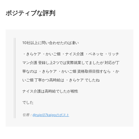
ポジティブな評判
10社以上に問い合わせたのは凄い
・きらケア ・かいご畑 ・ナイス介護 ・ベネッセ ・リッチ
マン介護 登録し上2つでは実際就業してましたが 対応が丁
寧なのは ・きらケア ・かいご畑 資格取得目指すなら ・か
いご畑 丁寧かつ高時給は ・きらケア でしたね
ナイス介護は高時給でしたが相性
でした
引用：
@ruipi07kaigoのポスト