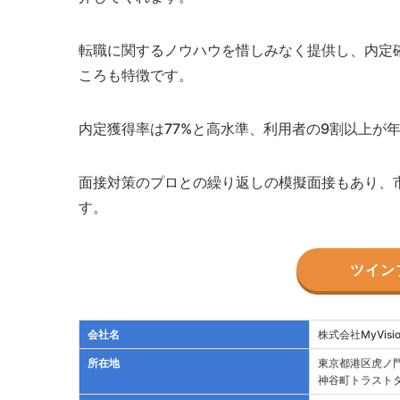
転職に関するノウハウを惜しみなく提供し、内定
ころも特徴です。
内定獲得率は77%と高水準、利用者の9割以上が
面接対策のプロとの繰り返しの模擬面接もあり、
す。
ツイン
会社名
株式会社MyVisio
所在地
東京都港区虎ノ門4
神谷町トラストタ