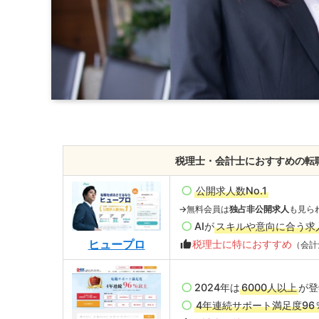
税理士・会計士におすすめの転
公開求人数No.1
→無料会員は
独占非公開求人
も見ら
AIが
スキルや意向に合う求
ヒュープロ
税理士に特におすすめ
（会計
2024年は
6000人以上
が登
4年連続サポート満足度96