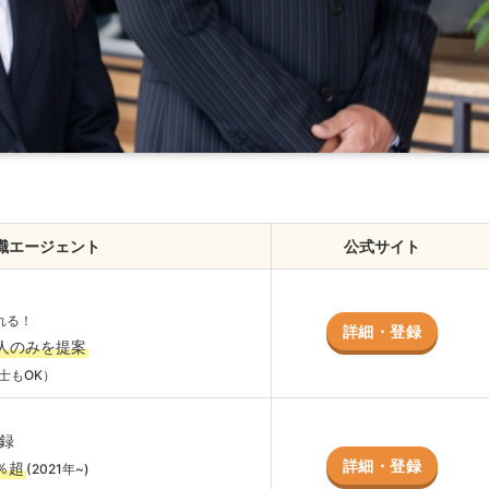
職エージェント
公式サイト
れる！
詳細・登録
人のみを提案
士もOK）
録
詳細・登録
％超
(2021年~)