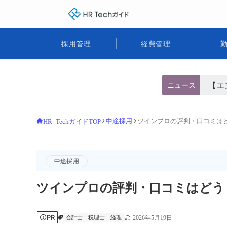
HR Techガイド
採用管理
経費管理
【エ
ニュース
中途採用
ツインプロの評判・口コミは
HR TechガイドTOP
中途採用
ツインプロの評判・口コミはどう
PR
会計士
税理士
経理
2026年5月19日