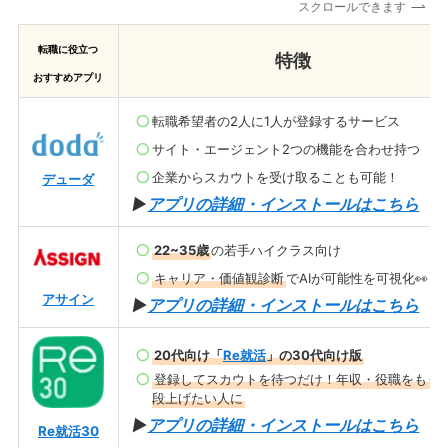
スクロールできます
転職に役立つ
特徴
おすすめアプリ
転職希望者の2人に1人が登録するサービス
サイト・エージェント2つの機能を合わせ持つ
企業からスカウトを受け取ることも可能！
デューダ
▶︎
アプリの詳細・インストールはこちら
22~35歳
の若手ハイクラス向け
キャリア・価値観診断
でAIが可能性を可視化👀
アサイン
▶︎
アプリの詳細・インストールはこちら
20代向け「
Re就活
」の30代向け版
登録してスカウトを待つだけ！年収・役職をもう
段上げたい人に
▶︎
アプリの詳細・インストールはこちら
Re就活30