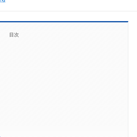
目次
選
ト