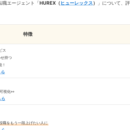
転職エージェント「
HUREX（
ヒューレックス
）
」について、評
特徴
ビス
わせ持つ
能！
ちら
可視化👀
ちら
役職をもう一段上げたい人に
ちら