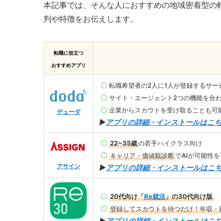
本記事では、そんな人におすすめの地域密着型の
判や特徴をお伝えします。
転職に役立つ
おすすめアプリ
転職希望者の2人に1人が登録するサー
サイト・エージェント2つの機能を合
企業からスカウトを受け取ることも可
デューダ
▶︎
アプリの詳細・インストールはこ
22~35歳
の若手ハイクラス向け
キャリア・価値観診断
でAIが可能性を
アサイン
▶︎
アプリの詳細・インストールはこ
20代向け「
Re就活
」の30代向け版
登録してスカウトを待つだけ！年収・
▶︎
アプリの詳細・インストールはこ