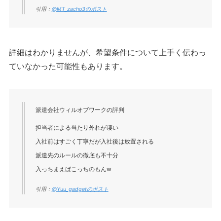
引用：
@MT_zacho3のポスト
詳細はわかりませんが、希望条件について上手く伝わっ
ていなかった可能性もあります。
派遣会社ウィルオブワークの評判
担当者による当たり外れが凄い
入社前はすごく丁寧だが入社後は放置される
派遣先のルールの徹底も不十分
入っちまえばこっちのもんw
引用：
@Yuu_gadgetのポスト