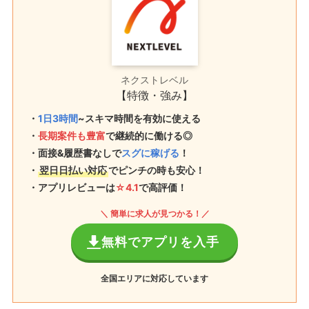
ネクストレベル
【特徴・強み】
・
1日3時間
~スキマ時間を有効に使える
・
長期案件も豊富
で継続的に働ける◎
・面接&履歴書なしで
スグに稼げる
！
・
翌日日払い対応
でピンチの時も安心！
・アプリレビューは
☆4.1
で高評価！
＼ 簡単に求人が見つかる！／
無料でアプリを入手
全国エリアに対応しています