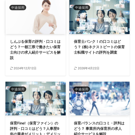
中途採用
中途採用
しんぷる保育の評判・口コミは
保育士バンク！の口コミはど
どう？一都三県で働きたい保育
う？ (株)ネクストビートの保育
士向けの求人紹介サービスを解
士転職サイトの評判を調査
説
2024年12月12日
2026年4月22日
中途採用
中途採用
保育Fine!（保育ファイン）の
保育バランスの口コミ・評判は
評判・口コミはどう？人事歴9
どう？ 事業所内保育所の求人
年の筆者がメリット・デメリッ
紹介サービスを解説