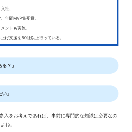
に入社。
、年間MVP賞受賞。
ジメントも実施。
立ち上げ支援を50社以上行っている。
ある？」
たい」
新規参入をお考えであれば、事前に専門的な知識は必要なの
すよね。