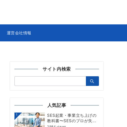
運営会社情報
サイト内検索
検
索：
人気記事
1
SES起業・事業立ち上げの
教科書〜SESのプロが失...
2984 views