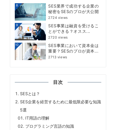
8
SES業界で成功する企業の
秘密をSESのプロが大公開
2724 views
9
SES事業は融資を受けるこ
とができる？オスス...
2720 views
10
SES事業において資本金は
重要？SESのプロが資本...
2713 views
目次
SESとは？
SES企業を経営するために最低限必要な知識
5選
IT用語の理解
プログラミング言語の知識