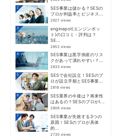
2
SES事業は儲かる？SESの
プロが利益率とビジネス...
2927 views
3
enginepot(エンジンポッ
ト)の口コミ・評判は？
SE...
2852 views
4
SES事業は黒字倒産のリス
クがあって潰れやすい？...
2833 views
5
SESで会社設立！SESのプ
ロが設立手順とSES事業...
2818 views
6
SES業界の今後は？将来性
はあるの？SESのプロがI...
2806 views
7
SES事業が失敗する3つの
原因！SESのプロが具体
的...
2730 views