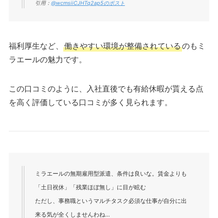
引用：
@wcmsiiCJHTq2ap5のポスト
福利厚生など、
働きやすい環境が整備されている
のもミ
ラエールの魅力です。
この口コミのように、入社直後でも有給休暇が貰える点
を高く評価している口コミが多く見られます。
ミラエールの無期雇用型派遣、条件は良いな。賃金よりも
「土日祝休」「残業ほぼ無し」に目が眩む
ただし、事務職というマルチタスク必須な仕事が自分に出
来る気が全くしませんわね…