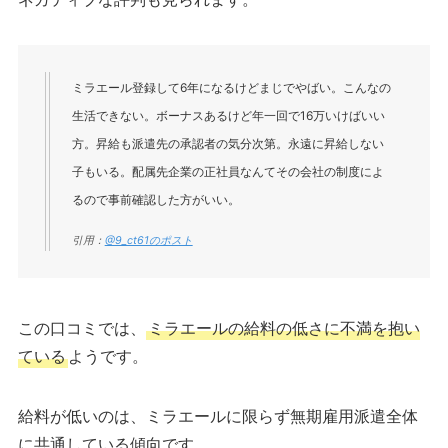
ミラエール登録して6年になるけどまじでやばい。こんなの
生活できない。ボーナスあるけど年一回で16万いけばいい
方。昇給も派遣先の承認者の気分次第。永遠に昇給しない
子もいる。配属先企業の正社員なんてその会社の制度によ
るので事前確認した方がいい。
引用：
@9_ct61のポスト
この口コミでは、
ミラエールの給料の低さに不満を抱い
ている
ようです。
給料が低いのは、ミラエールに限らず無期雇用派遣全体
に共通している傾向です。