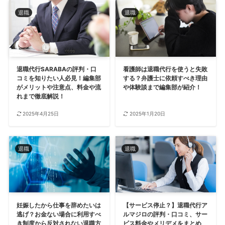
退職
退職
退職代行SARABAの評判・口
看護師は退職代行を使うと失敗
コミを知りたい人必見！編集部
する？弁護士に依頼すべき理由
がメリットや注意点、料金や流
や体験談まで編集部が紹介！
れまで徹底解説！
2025年4月25日
2025年1月20日
退職
退職
妊娠したから仕事を辞めたいは
【サービス停止？】退職代行ア
逃げ？お金ない場合に利用すべ
ルマジロの評判・口コミ、サー
き制度から反対されない退職方
ビス料金やメリデメをまとめ