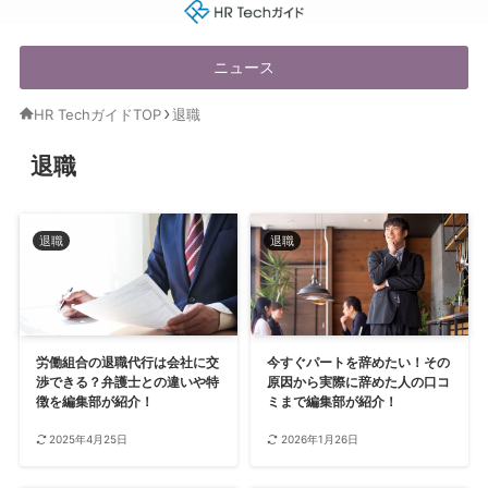
HR Techガイド
ニュース
HR TechガイドTOP
退職
退職
退職
退職
労働組合の退職代行は会社に交
今すぐパートを辞めたい！その
渉できる？弁護士との違いや特
原因から実際に辞めた人の口コ
徴を編集部が紹介！
ミまで編集部が紹介！
2025年4月25日
2026年1月26日