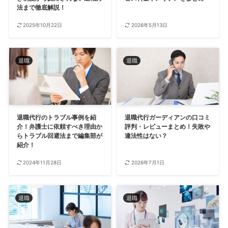
法まで徹底解説！
2025年10月22日
2026年5月13日
退職
退職
退職代行のトラブル事例を紹
退職代行ガーディアンの口コミ
介！弁護士に依頼すべき理由か
評判・レビューまとめ！失敗や
らトラブル回避法まで編集部が
違法性はない？
紹介！
2024年11月28日
2026年7月1日
退職
退職