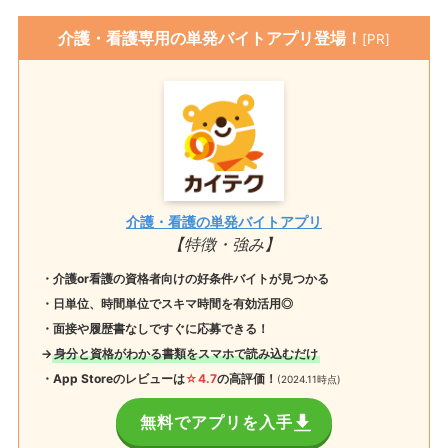
介護・看護専用の単発バイトアプリ登場！
[PR]
介護・看護の単発バイトアプリ
【特徴・強み】
・介護or看護の資格者向けの好条件バイトが見つかる
・日単位、時間単位でスキマ時間を有効活用◎
・面接や履歴書なしですぐに応募できる！
→
身分と資格がわかる書類をスマホで読み込むだけ
・App Storeのレビューは
☆4.7
の高評価！
(2024.11時点)
無料でアプリを入手